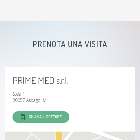
Colon irritabile
Discopatia
PRENOTA UNA VISITA
infezioni
Infiamazione
PRIME MED s.r.l.
Mialgia
S.da 1
Ernia al disco
20057 Assago, MI
CHIAMA IL DOTTORE