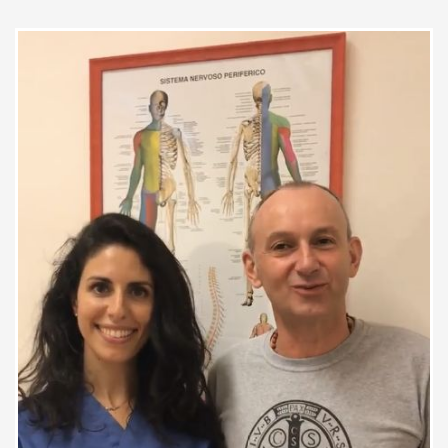
Ho effettuato una consulenza
online oggi con la dottoressa
Costanzo e mi sono trovata
davvero molto bene. La dottoressa
si è dimostrata estremamente
professionale, attenta e
disponibile, mettendomi subito a
mio agio con gentilezza ed
empatia. Mi ha ascoltata
attentamente e con pazienza,