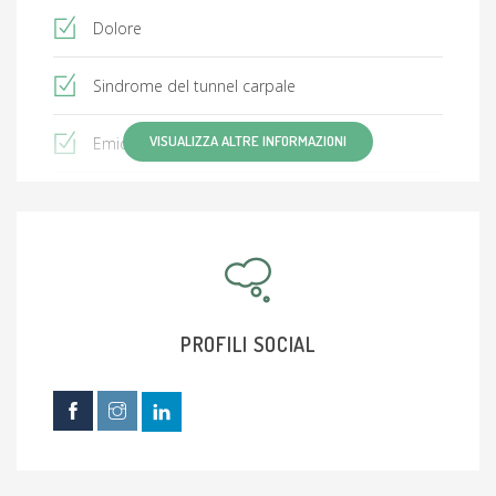
Dolore
Sindrome del tunnel carpale
VISUALIZZA ALTRE INFORMAZIONI
Emicrania
Tendinite
Atassia-teleangectasia
Cervicoartrosi
PROFILI SOCIAL
Artrosi
Borsite
Ernia