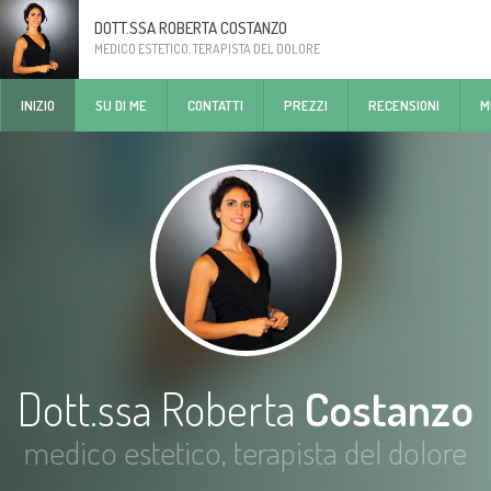
DOTT.SSA ROBERTA COSTANZO
MEDICO ESTETICO, TERAPISTA DEL DOLORE
INIZIO
SU DI ME
CONTATTI
PREZZI
RECENSIONI
M
Dott.ssa Roberta
Costanzo
medico estetico, terapista del dolore