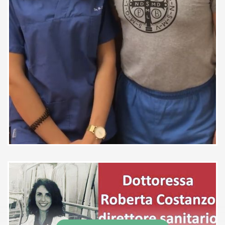
spiegandomi tutto quello che c’era
da fare ed indagare in modo chiaro
e accurato. Esperienza
assolutamente positiva, la
consiglio sinceramente.
Paziente
La dottoressa Costanzo è
fantastica e super disponibile.
Paziente